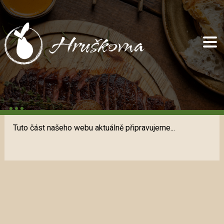
Úvod
Jídelní lístek
Nápojový lístek
Kalendář
...
Men's e-shop
Kontakt
Tuto část našeho webu aktuálně připravujeme...